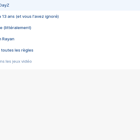
 DayZ
 a 13 ans (et vous l'avez ignoré)
e (littéralement)
im Rayan
 toutes les règles
s les jeux vidéo
us choquant de Rockstar ? - Le scandale BULLY
e plus moche de Steam
du RÊVE tourne au CAUCHEMAR
pendant 8 heures
it… à tort
umiliés par un jeu vidéo