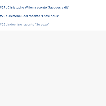
#27 : Christophe Willem raconte "Jacques a dit"
#26 : Chimène Badi raconte "Entre nous"
#25 : Indochine raconte "3e sexe"
#24 : Zaho raconte "C'est chelou"
#23 : Patrick Bruel raconte "Au café des délices"
#22 : Kyo raconte "Le chemin"
#21 : Nolwenn Leroy raconte "Cassé"
#20 : Patrick Hernandez raconte "Born to be alive"
#19 : Lorie raconte "Près de moi"
#18 : Michael Jones raconte "A nos actes manqués" (avec Jean-Jacque
#17 : Khaled raconte "Aïcha"
#16 : Corneille raconte "Parce qu'on vient de loin"