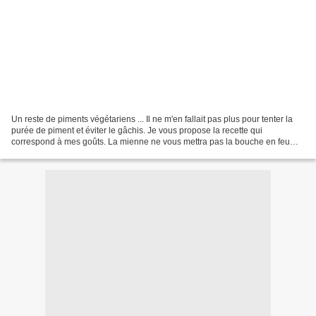
Un reste de piments végétariens ... Il ne m'en fallait pas plus pour tenter la
purée de piment et éviter le gâchis. Je vous propose la recette qui
correspond à mes goûts. La mienne ne vous mettra pas la bouche en feu
mais vous garantit un maximum de saveurs....