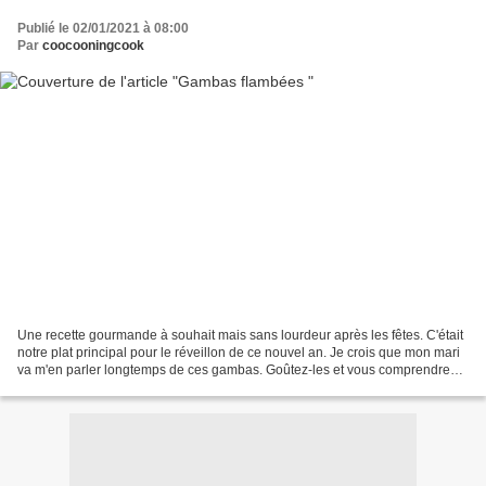
Publié le 02/01/2021 à 08:00
Par
coocooningcook
Une recette gourmande à souhait mais sans lourdeur après les fêtes. C'était
notre plat principal pour le réveillon de ce nouvel an. Je crois que mon mari
va m'en parler longtemps de ces gambas. Goûtez-les et vous comprendrez.
Pour 2 personnes : - 6 gambas...