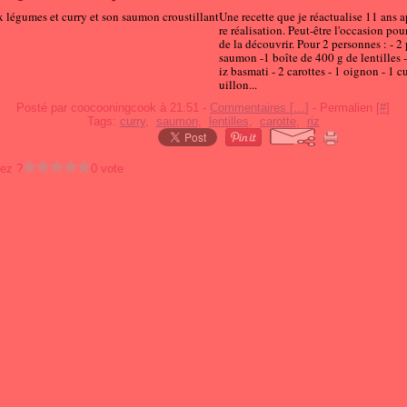
Une recette que je réactualise 11 ans a
re réalisation. Peut-être l'occasion pou
de la découvrir. Pour 2 personnes : - 2
saumon -1 boîte de 400 g de lentilles -
iz basmati - 2 carottes - 1 oignon - 1 
uillon...
Posté par coocooningcook à 21:51 -
Commentaires [
…
]
- Permalien [
#
]
Tags:
curry
,
saumon
,
lentilles
,
carotte
,
riz
ez ?
0 vote