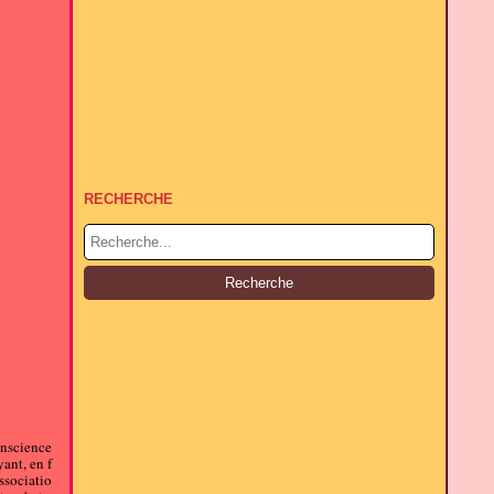
RECHERCHE
conscience
yant, en f
associatio