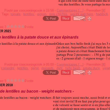
n qui s'est tout de suite faite dans ma têt
vec des lentilles. Je vous partage la rece
Posté par coocooningcook à 15:58 -
Commentaires [
…
]
- Permalien [
#
]
Tags:
tomate
,
lentilles
,
oignon
,
pois chiches
,
weight watchers
,
haddock
ez ?
0 vote
ER 2021
 lentilles à la patate douce et aux épinards
Grâce aux box hello fresh j'ai reçu les 3
j'ai choisi. Aujourd'hui c'était Dahl de len
a patate douce et c'était franchement bo
partage Pour 2 personnes : - 150 g de pa
es - 2 gousses d'ail - 1 oignon rouge - 1 c
Posté par coocooningcook à 05:00 -
Commentaires [
…
]
- Permalien [
#
]
:
coriandre
,
lentilles
,
persil
,
épinards
,
dahl
,
hello fresh
,
patate duce
,
vege
ez ?
0 vote
IER 2018
e lentilles au bacon - weight watchers -
Il fait toujours aussi moche, aussi froid et e
vent s'est invité! Il en faut pas plus pour q
e de velouté se fasse sentir et si en plus el
et de maintenir mon programme, je fonce! 