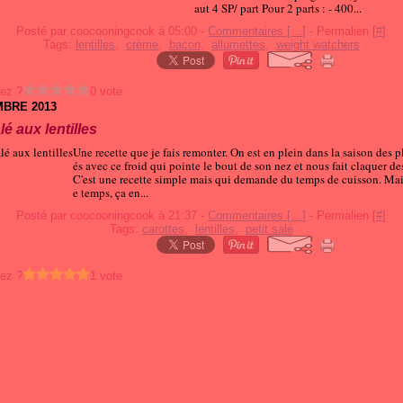
aut 4 SP/ part Pour 2 parts : - 400...
Posté par coocooningcook à 05:00 -
Commentaires [
…
]
- Permalien [
#
]
Tags:
lentilles
,
crème
,
bacon
,
allumettes
,
weight watchers
ez ?
0 vote
MBRE 2013
alé aux lentilles
Une recette que je fais remonter. On est en plein dans la saison des p
és avec ce froid qui pointe le bout de son nez et nous fait claquer des
C'est une recette simple mais qui demande du temps de cuisson. Mai
e temps, ça en...
Posté par coocooningcook à 21:37 -
Commentaires [
…
]
- Permalien [
#
]
Tags:
carottes
,
lentilles
,
petit salé
ez ?
1 vote