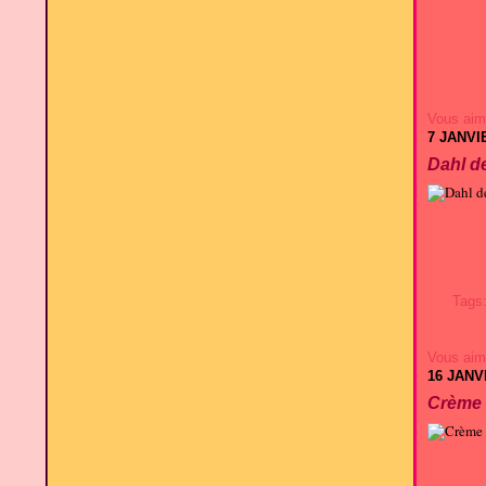
Vous aim
7 JANVI
Dahl de
Tags
Vous aim
16 JANV
Crème d