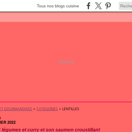
Tous nos blogs cuisine
Publicité
S ET GOURMANDISES
>
CATEGORIES
>
LENTILLES
s
IER 2022
x légumes et curry et son saumon croustillant