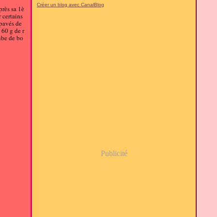
Créer un blog avec CanalBlog
près sa 1è
r certains
 pavés de
 60 g de r
cube de bo
Publicité