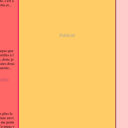
e, c'est a
tte et...
Publicité
 repas que
tilles à l
n, donc je
tates douc
arotte...
tarien
n plus le
u'une envi
le me perm
Ce repas v