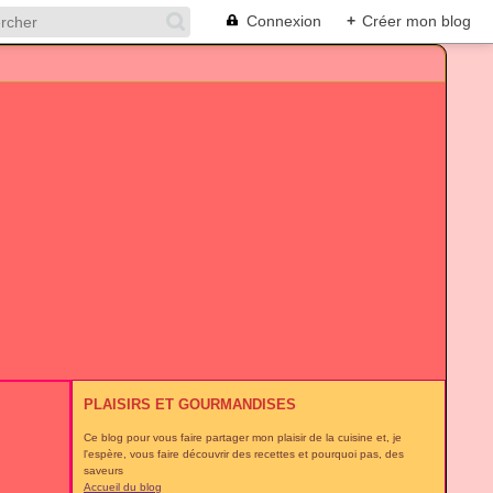
Connexion
+
Créer mon blog
PLAISIRS ET GOURMANDISES
Ce blog pour vous faire partager mon plaisir de la cuisine et, je
l'espère, vous faire découvrir des recettes et pourquoi pas, des
saveurs
Accueil du blog