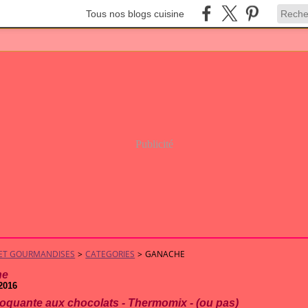
Tous nos blogs cuisine
Publicité
S ET GOURMANDISES
>
CATEGORIES
>
GANACHE
he
2016
croquante aux chocolats - Thermomix - (ou pas)