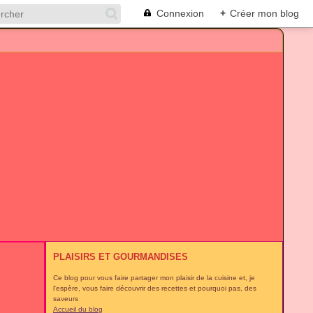
Connexion
+
Créer mon blog
PLAISIRS ET GOURMANDISES
Ce blog pour vous faire partager mon plaisir de la cuisine et, je
l'espère, vous faire découvrir des recettes et pourquoi pas, des
saveurs
Accueil du blog