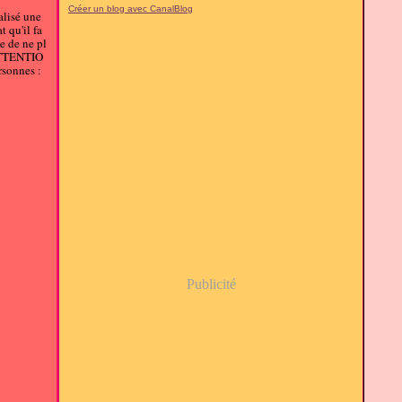
Créer un blog avec CanalBlog
éalisé une
 qu'il fa
e de ne pl
\ ATTENTIO
sonnes :
Publicité