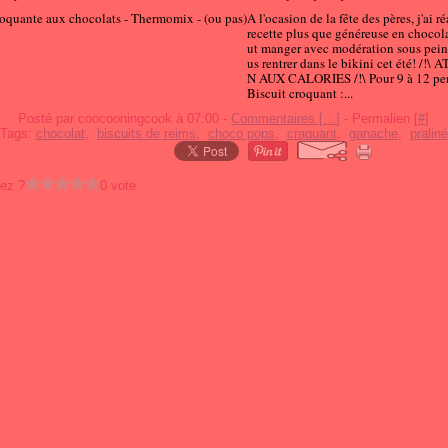
A l'ocasion de la fête des pères, j'ai r
recette plus que généreuse en chocolat
ut manger avec modération sous pein
us rentrer dans le bikini cet été! /!
N AUX CALORIES /!\ Pour 9 à 12 per
Biscuit croquant :...
Posté par coocooningcook à 07:00 -
Commentaires [
…
]
- Permalien [
#
]
Tags:
chocolat
,
biscuits de reims
,
choco pops
,
craquant
,
ganache
,
praliné
ez ?
0 vote