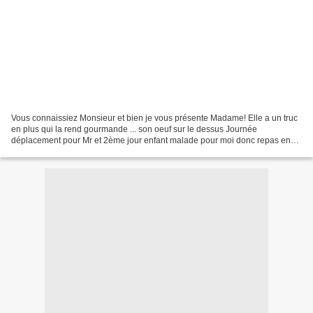
Vous connaissiez Monsieur et bien je vous présente Madame! Elle a un truc
en plus qui la rend gourmande ... son oeuf sur le dessus Journée
déplacement pour Mr et 2ème jour enfant malade pour moi donc repas en
toute simplicité. Pour 2 personnes : - 4 tranches...