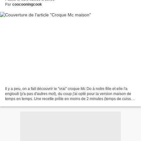
Par
coocooningcook
Il y a peu, on a fait découvrir le "vrai" croque Mc Do à notre fille et elle l'a
englouti (y'a pas d'autres mot), du coup j'ai opté pour la version maison de
temps en temps. Une recette prête en moins de 2 minutes (temps de cuisson
inclus). Pour un croque...