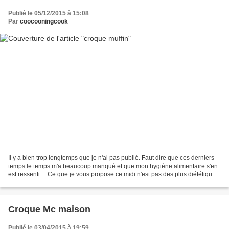
Publié le 05/12/2015 à 15:08
Par
coocooningcook
Il y a bien trop longtemps que je n'ai pas publié. Faut dire que ces derniers
temps le temps m'a beaucoup manqué et que mon hygiène alimentaire s'en
est ressenti ... Ce que je vous propose ce midi n'est pas des plus diététiques
mais mon mari en avait...
Croque Mc maison
Publié le 03/04/2015 à 19:59