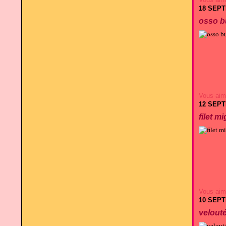
18 SEP
osso b
Vous aim
12 SEP
filet m
Vous aim
10 SEP
velout