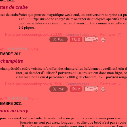
RE 2011
ttes de crabe
Voici que pour ce magnifique week end, un anniversaire surprise est pr
s chuuuut!)je suis donc chargé de m'occuper de quelques apéritifs ains
uelques salades ou cakes qui seront à venir ... Pour commencer cette surp
été piquer...
Posté par coocooningcook à 13:00 -
Commentaires [
…
]
- Permalien [
#
]
ez ?
0 vote
TEMBRE 2011
 champêtre
Ma chère voisine m'a offert des chanterelles fraîchement cueillies! Afin d
iner, j'ai décider d'utiliser 2 poivrons qui se trouvaient dans mon frigo, se
e fût bien bon Pour 4 personnes : - 800 g de chanterelle - 1 poivron rouge 
Posté par coocooningcook à 15:26 -
Commentaires [
…
]
- Permalien [
#
]
ez ?
0 vote
TEMBRE 2011
 porc au curry
C'est pas faute de vouloir être un peu plus présente, mais pour être hon
journées ne sont pas assez longues ... et dire que bébé n'est pas encore
! Bon c'est pas tout, vous voulez peut-être la recette du jour. => Lorsq