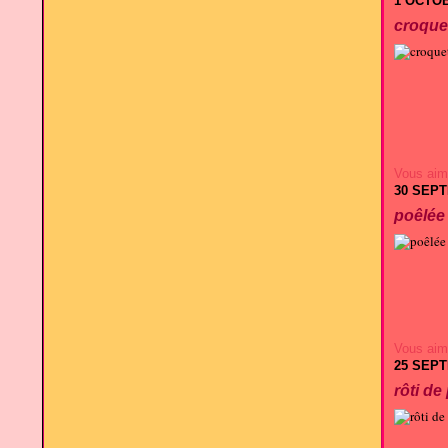
1 OCTOB
croque
Vous aim
30 SEP
poêlée
Vous aim
25 SEP
rôti de