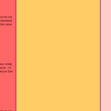
'avoir cui
lé (moment
etite mise
ques temp
aisir . =>
écier lors
'ai eu env