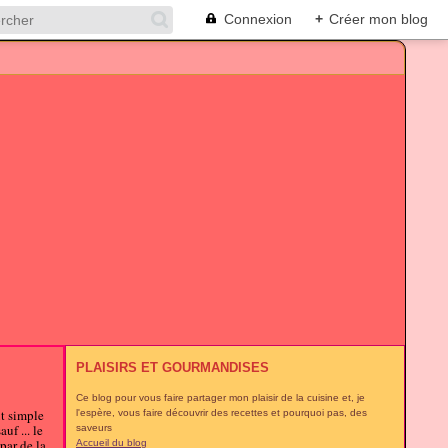
Connexion
+
Créer mon blog
PLAISIRS ET GOURMANDISES
Ce blog pour vous faire partager mon plaisir de la cuisine et, je
ut simple
l'espère, vous faire découvrir des recettes et pourquoi pas, des
uf ... le
saveurs
par de la
Accueil du blog