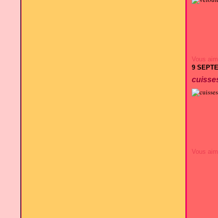
Vous aim
9 SEPT
cuisse
Vous aim