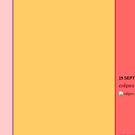
19 SEP
crêpes
Vous aim