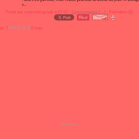
s...
Posté par coocooningcook à 07:00 -
Commentaires [
…
]
- Permalien [
#
]
ez ?
0 vote
Publicité