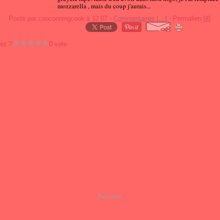
mozzarella , mais du coup j'aurais...
Posté par coocooningcook à 12:07 -
Commentaires [
…
]
- Permalien [
#
]
ez ?
0 vote
Publicité