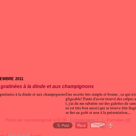
TEMBRE 2011
 gratinées à la dinde et aux champignons
Une recette très simple et bonne , ce qui n'e
gligeable! Faute d'avoir trouvé des crêpes
t, j'ai du me rabattre sur des galettes de sarr
ui est très bon aussi) qui se trouve être fragi
se fier au goût et non à la présentation,...
Posté par coocooningcook à 07:00 -
Commentaires [
…
]
- Permalien [
#
]
ez ?
0 vote