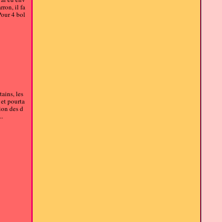
ron, il fa
Pour 4 bol
tains, les
 et pourta
tion des d
..