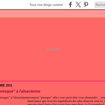
Tous nos blogs cuisine
Publicité
RE 2011
presque" à l'alsacienne
pourquoi "presque" allez vous peut-être vous demander ... to
ment parce que tous les ingrédients du cake alsacien sont la, sa
gruyère râpé! faute d'en avoir dans mon frigo, je l'ai remplacé 