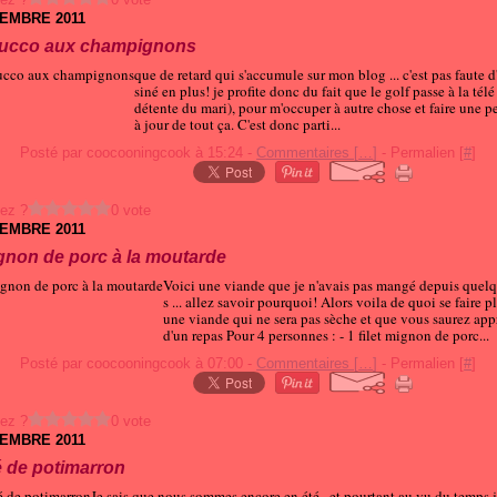
TEMBRE 2011
ucco aux champignons
que de retard qui s'accumule sur mon blog ... c'est pas faute d
siné en plus! je profite donc du fait que le golf passe à la té
détente du mari), pour m'occuper à autre chose et faire une p
à jour de tout ça. C'est donc parti...
Posté par coocooningcook à 15:24 -
Commentaires [
…
]
- Permalien [
#
]
ez ?
0 vote
TEMBRE 2011
ignon de porc à la moutarde
Voici une viande que je n'avais pas mangé depuis quel
s ... allez savoir pourquoi! Alors voila de quoi se faire pl
une viande qui ne sera pas sèche et que vous saurez appr
d'un repas Pour 4 personnes : - 1 filet mignon de porc...
Posté par coocooningcook à 07:00 -
Commentaires [
…
]
- Permalien [
#
]
ez ?
0 vote
TEMBRE 2011
é de potimarron
Je sais que nous sommes encore en été , et pourtant au vu du temps j