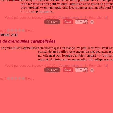
ie de me faire un bon petit velouté, surtout en cette saison de potimar
ut en profiter! => un vrai petit régal à consommer sans modération! 
s : - 1 beau potimarrron...
Posté par coocooningcook à 12:00 -
Commentaires [
…
]
- Permalien [
#
]
ez ?
0 vote
EMBRE 2011
s de grenouilles caramélisées
Une recette que l'on mange très peu, il est vrai. Pour cer
cuisses de grenouilles reste encore un met peu attirant ,
nt, tellement bon lorsque c'est bien préparé => l'utilisa
oigts et très fortement recommandé, voir indispensable.
Posté par coocooningcook à 17:00 -
Commentaires [
…
]
- Permalien [
#
]
ez ?
0 vote