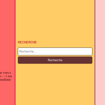
RECHERCHE
 je vous e
 : - 1 rou
feuilletée