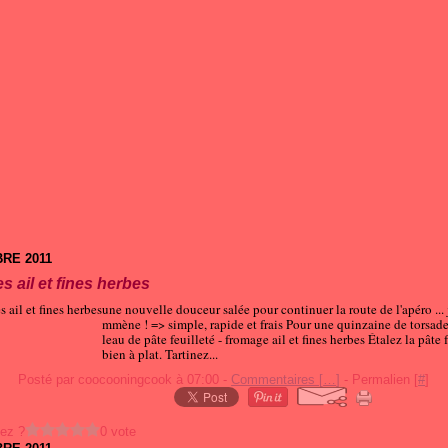
RE 2011
s ail et fines herbes
une nouvelle douceur salée pour continuer la route de l'apéro ...
mmène ! => simple, rapide et frais Pour une quinzaine de torsades
leau de pâte feuilleté - fromage ail et fines herbes Étalez la pâte 
bien à plat. Tartinez...
Posté par coocooningcook à 07:00 -
Commentaires [
…
]
- Permalien [
#
]
ez ?
0 vote