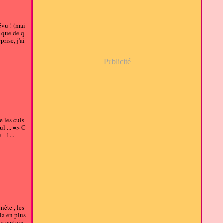
évu ! (mai
i que de q
rise, j'ai
Publicité
e les cuis
ul ... => C
- 1...
nête , les
 la en plus
ue certain