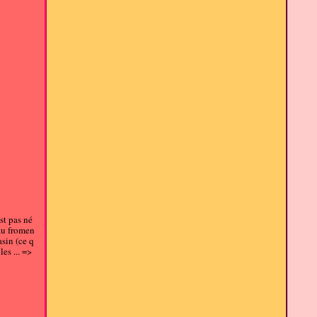
st pas né
 au fromen
asin (ce q
les ... =>